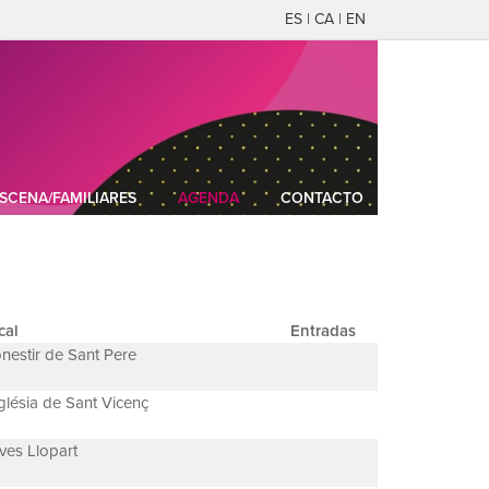
ES | CA | EN
SCENA/FAMILIARES
AGENDA
CONTACTO
cal
Entradas
nestir de Sant Pere
glésia de Sant Vicenç
ves Llopart