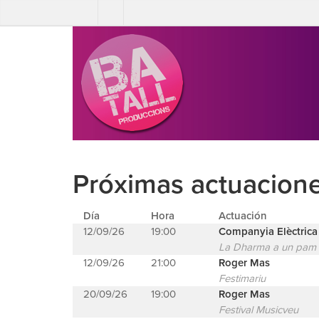
Próximas actuacion
Día
Hora
Actuación
12/09/26
19:00
Companyia Elèctric
La Dharma a un pam /
12/09/26
21:00
Roger Mas
Festimariu
20/09/26
19:00
Roger Mas
Festival Musicveu