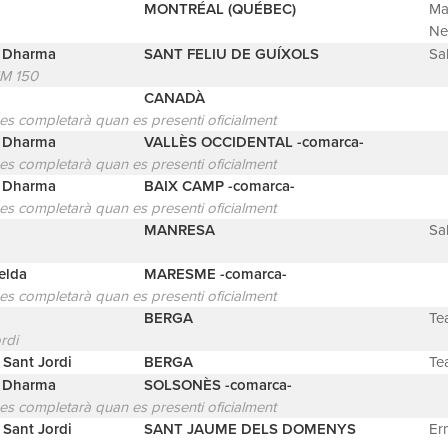
MONTRÉAL (QUÉBEC)
Ma
Ne
a Dharma
SANT FELIU DE GUÍXOLS
Sa
MM 150
CANADÀ
 es completarà quan es presenti oficialment
a Dharma
VALLÈS OCCIDENTAL -comarca-
 es completarà quan es presenti oficialment
a Dharma
BAIX CAMP -comarca-
 es completarà quan es presenti oficialment
MANRESA
Sa
elda
MARESME -comarca-
 es completarà quan es presenti oficialment
BERGA
Te
rdi
 Sant Jordi
BERGA
Te
a Dharma
SOLSONÈS -comarca-
 es completarà quan es presenti oficialment
 Sant Jordi
SANT JAUME DELS DOMENYS
Er