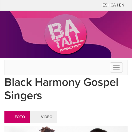
ES | CA | EN
Toggle
navigati
Black Harmony Gospel
Singers
FOTO
VIDEO